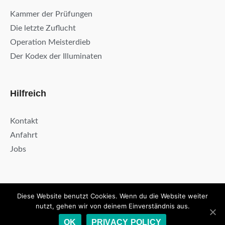
Kammer der Prüfungen
Die letzte Zuflucht
Operation Meisterdieb
Der Kodex der Illuminaten
Hilfreich
Kontakt
Anfahrt
Jobs
Diese Website benutzt Cookies. Wenn du die Website weiter
Kontakt
Datenschutzerklärung
Impressum
nutzt, gehen wir von deinem Einverständnis aus.
© 2020 The Mission Dresden & ThemeEnergy.com. All rights reserved.
OK
PRIVACY POLICY